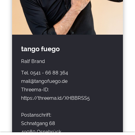
tango fuego
Ralf Brand
Tel.
0541 - 66 88 364
mail@tangofuego.de
Threema-ID:
https://threema.id/XHBBRSS5
Postanschrift:
Schnatgang 68
49080 Osnabrück