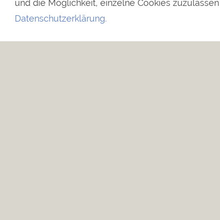
und die Möglichkeit, einzelne Cookies zuzulassen o
Datenschutzerklärung.
Piesberger Gesellschaftshaus
Historischer Festsaal von 1897
Glückaufstr. 1
49090 Osnabrück
Tel. 0541 - 120 88 88