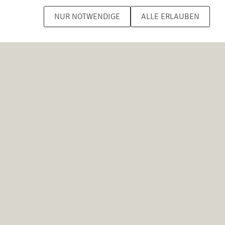
NUR NOTWENDIGE
ALLE ERLAUBEN
Stadt Osnabrück
 oder 323 4694