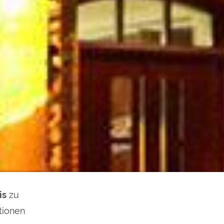
is
zu
tionen